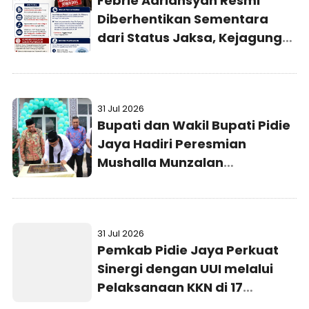
Febrie Adriansyah Resmi
Diberhentikan Sementara
dari Status Jaksa, Kejagung
Persilakan Ajukan
Praperadilan
31 Jul 2026
Bupati dan Wakil Bupati Pidie
Jaya Hadiri Peresmian
Mushalla Munzalan
Mubarokan Kejaksaan Negeri
Pidie Jaya
31 Jul 2026
Pemkab Pidie Jaya Perkuat
Sinergi dengan UUI melalui
Pelaksanaan KKN di 17
Gampong